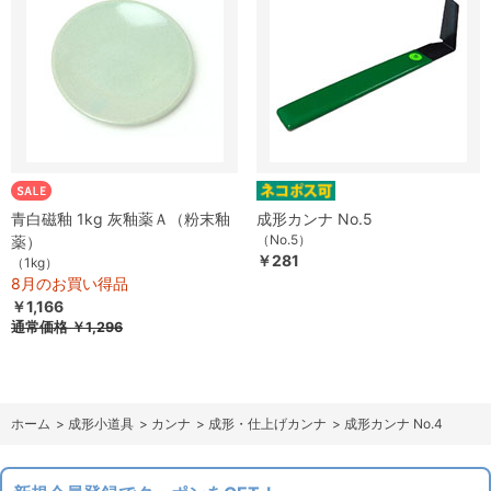
青白磁釉 1kg 灰釉薬Ａ（粉末釉
成形カンナ No.5
（No.5）
薬）
￥281
（1kg）
8月のお買い得品
￥1,166
通常価格
￥1,296
ホーム
>
成形小道具
>
カンナ
>
成形・仕上げカンナ
>
成形カンナ No.4