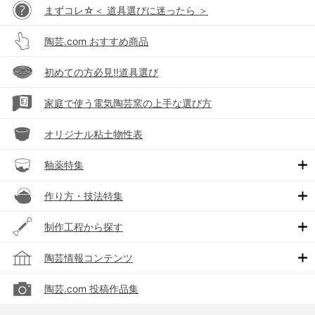
まずコレ☆＜ 道具選びに迷ったら ＞
陶芸.com おすすめ商品
初めての方必見!!道具選び
家庭で使う電気陶芸窯の上手な選び方
オリジナル粘土物性表
釉薬特集
作り方・技法特集
制作工程から探す
陶芸情報コンテンツ
陶芸.com 投稿作品集