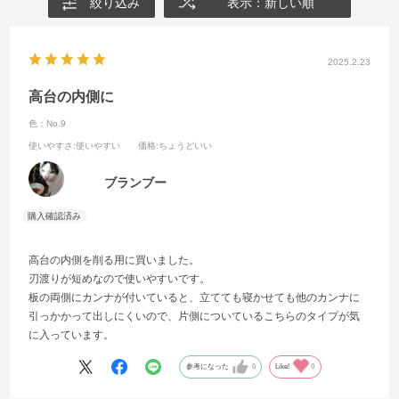
絞り込み
表示：新しい順
2025.2.23
高台の内側に
色：No.9
使いやすさ
:使いやすい
価格
:ちょうどいい
ブランブー
高台の内側を削る用に買いました。
刃渡りが短めなので使いやすいです。
板の両側にカンナが付いていると、立てても寝かせても他のカンナに
引っかかって出しにくいので、片側についているこちらのタイプが気
に入っています。
参考になった
0
Like!
0