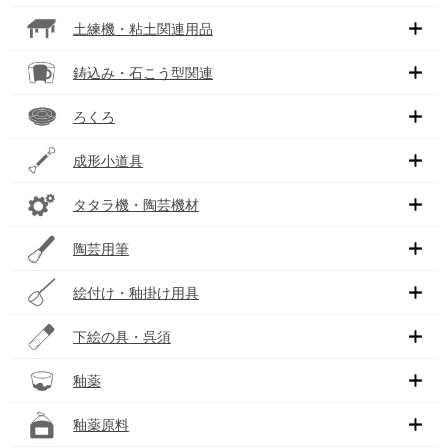
土練機・粘土関連用品
鋳込み・石こう型関連
ろくろ
成形小道具
タタラ機・陶芸機材
陶芸用筆
絵付け・釉掛け用具
下絵の具・呉須
釉薬
釉薬原料