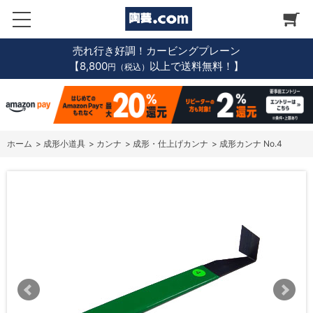
売れ行き好調！カービングプレーン
【8,800
以上で送料無料！】
円（税込）
ホーム
>
成形小道具
>
カンナ
>
成形・仕上げカンナ
>
成形カンナ No.4