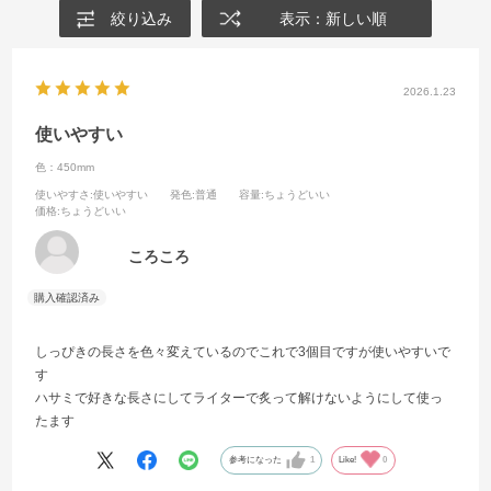
絞り込み
表示：新しい順
2026.1.23
使いやすい
色：450mm
使いやすさ
:使いやすい
発色
:普通
容量
:ちょうどいい
価格
:ちょうどいい
ころころ
しっぴきの長さを色々変えているのでこれで3個目ですが使いやすいで
す
ハサミで好きな長さにしてライターで炙って解けないようにして使っ
たます
参考になった
1
Like!
0