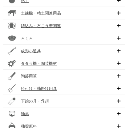
粘土
土練機・粘土関連用品
鋳込み・石こう型関連
ろくろ
成形小道具
タタラ機・陶芸機材
陶芸用筆
絵付け・釉掛け用具
下絵の具・呉須
釉薬
釉薬原料