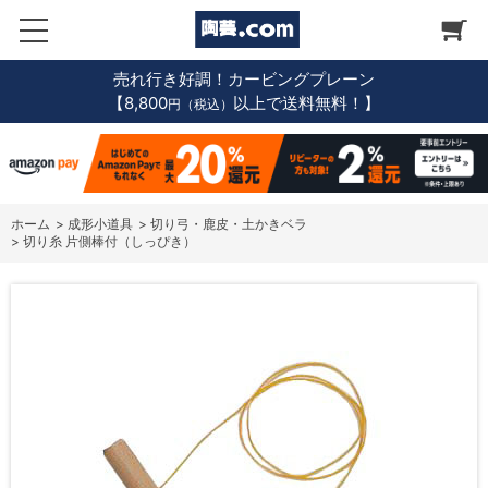
売れ行き好調！カービングプレーン
【8,800
以上で送料無料！】
円（税込）
ホーム
>
成形小道具
>
切り弓・鹿皮・土かきベラ
>
切り糸 片側棒付（しっぴき）