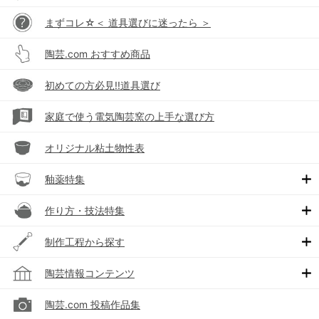
まずコレ☆＜ 道具選びに迷ったら ＞
陶芸.com おすすめ商品
初めての方必見!!道具選び
家庭で使う電気陶芸窯の上手な選び方
オリジナル粘土物性表
釉薬特集
作り方・技法特集
制作工程から探す
陶芸情報コンテンツ
陶芸.com 投稿作品集