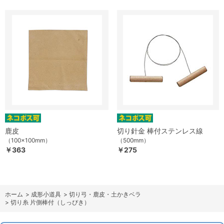
鹿皮
切り針金 棒付ステンレス線
（100×100mm）
（500mm）
￥363
￥275
ホーム
>
成形小道具
>
切り弓・鹿皮・土かきベラ
>
切り糸 片側棒付（しっぴき）