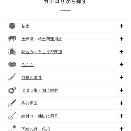
カテゴリから探す
粘土
土練機・粘土関連用品
鋳込み・石こう型関連
ろくろ
成形小道具
タタラ機・陶芸機材
陶芸用筆
絵付け・釉掛け用具
下絵の具・呉須