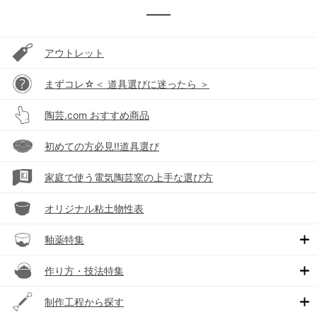
アウトレット
まずコレ☆＜ 道具選びに迷ったら ＞
陶芸.com おすすめ商品
初めての方必見!!道具選び
家庭で使う電気陶芸窯の上手な選び方
オリジナル粘土物性表
釉薬特集
作り方・技法特集
制作工程から探す