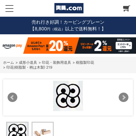
売れ行き好調！カービングプレーン
【8,800
以上で送料無料！】
円（税込）
ホーム
>
成形小道具
>
印花・装飾用道具
>
樹脂製印花
>
印花(樹脂製・柄は木製) 219