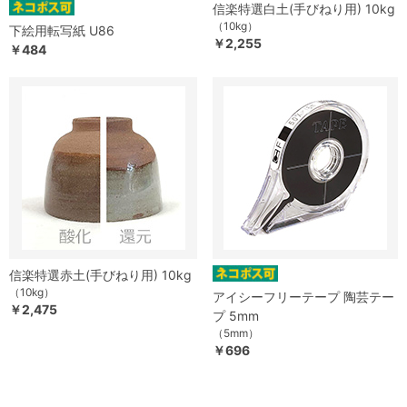
信楽特選白土(手びねり用) 10kg
（10kg）
下絵用転写紙 U86
￥2,255
￥484
信楽特選赤土(手びねり用) 10kg
（10kg）
アイシーフリーテープ 陶芸テー
￥2,475
プ 5mm
（5mm）
￥696