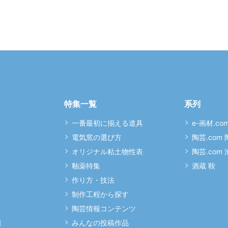
特集一覧
系列
一番最初に揃える道具
e-画材.co
電気窯の選び方
陶芸.com
オリジナル粘土物性表
陶芸.com
釉薬特集
酒蔵 鞍
作り方・技法
制作工程から探す
陶芸情報コンテンツ
連
みんなの投稿作品