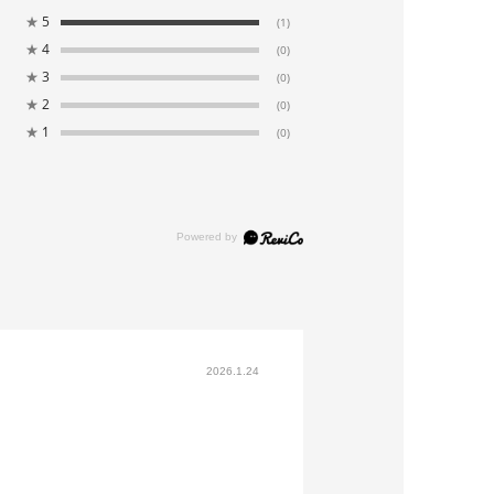
★
5
(1)
★
4
(0)
★
3
(0)
★
2
(0)
★
1
(0)
2026.1.24