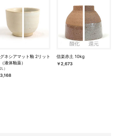
グネシアマット釉 2リット
信楽赤土 10kg
（液体釉薬）
￥2,673
2L）
3,168