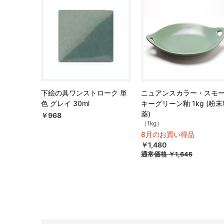
下絵の具ワンストローク 単
ニュアンスカラー・スモ
色 グレイ 30ml
キーグリーン釉 1kg (粉末
薬)
￥968
（1kg）
8月のお買い得品
￥1,480
通常価格
￥1,645