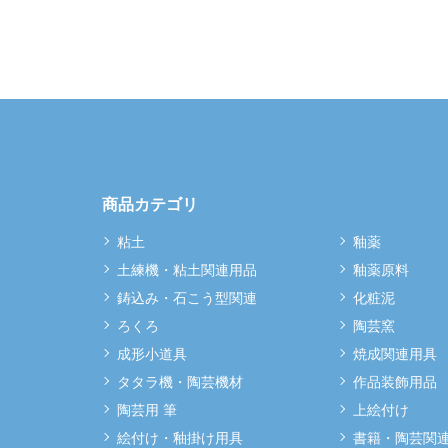
商品カテゴリ
粘土
釉薬
土練機・粘土関連用品
釉薬原料
鋳込み・石こう型関連
化粧泥
ろくろ
陶芸窯
成形小道具
焼成関連用具
タタラ機・陶芸機材
作品装飾用品
陶芸用 筆
上絵付け
絵付け・釉掛け用具
書籍・陶芸関