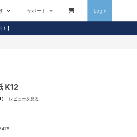
す
サポート
Login
料！】
 K12
1）
レビューを見る
5478