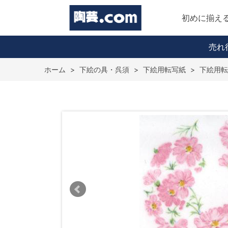
初めに揃え
売れ
ホーム
>
下絵の具・呉須
>
下絵用転写紙
>
下絵用転