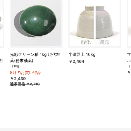
ー
光彩グリーン釉 1kg 現代釉
半磁器土 10kg
マ
釉
薬(粉末釉薬)
ル
￥2,464
（1kg）
（
8月のお買い得品
￥
￥2,439
通常価格
￥2,710