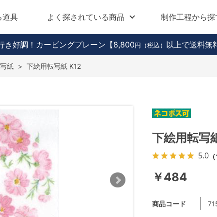
る道具
よく探されている商品
制作工程から探
行き好調！カービングプレーン
【8,800
以上で送料無
円（税込）
写紙
>
下絵用転写紙 K12
下絵用転写紙
5.0
（
￥484
商品コード
71