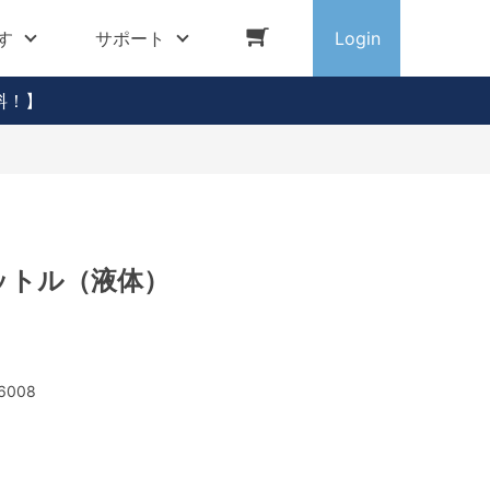
す
サポート
Login
料！】
ットル（液体）
6008