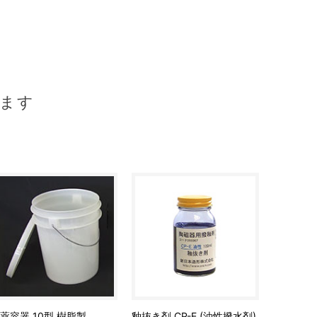
ます
薬容器 10型 樹脂製
釉抜き剤 CP-E (油性撥水剤)