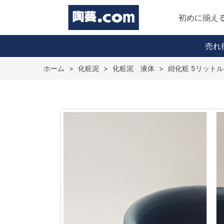
初めに揃え
売れ
ホーム
>
化粧泥
>
化粧泥 液体
>
紺化粧 5リット