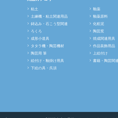
粘土
釉薬
土練機・粘土関連用品
釉薬原料
鋳込み・石こう型関連
化粧泥
ろくろ
陶芸窯
成形小道具
焼成関連用具
タタラ機・陶芸機材
作品装飾用品
陶芸用 筆
上絵付け
絵付け・釉掛け用具
書籍・陶芸関
下絵の具・呉須