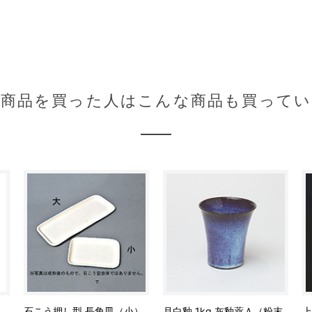
の商品を買った人はこんな商品も買ってい
石こう押し型 長角皿（小）
月白釉 1kg 灰釉薬Ａ（粉末
上