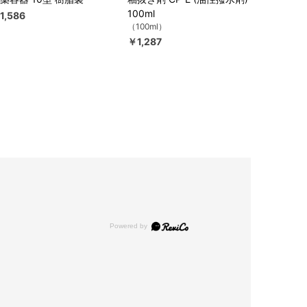
100ml
1,586
（100ml）
￥1,287