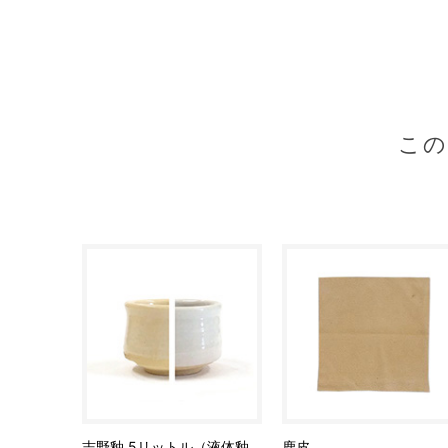
こ
志野釉 5リットル（液体釉
鹿皮