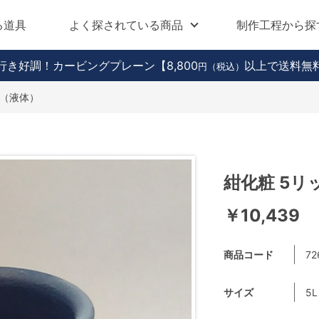
る道具
よく探されている商品
制作工程から探
行き好調！カービングプレーン
【8,800
以上で送料無
円（税込）
ル（液体）
紺化粧 5リ
￥10,439
商品コード
72
サイズ
5L