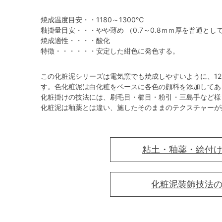
焼成温度目安・・1180～1300℃
釉掛量目安・・・やや薄め （0.7～0.8ｍｍ厚を普通とし
焼成適性・・・・酸化
特徴・・・・・・安定した紺色に発色する。
この化粧泥シリーズは電気窯でも焼成しやすいように、12
す。色化粧泥は白化粧をベースに各色の顔料を添加してあ
化粧掛けの技法には、刷毛目・櫛目・粉引・三島手など様
化粧泥は釉薬とは違い、施したそのままのテクスチャーが
粘土・釉薬・絵付
化粧泥装飾技法