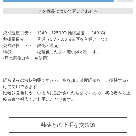
この商品について問い合わせる
焼成温度目安・・1240～1280℃(推奨温度：1240℃)
釉掛量目安・・・普通（0.7～0.8ｍｍ厚を普通として）
焼成適性・・・・酸化・還元
特徴・・・・・・松葉色した深く濃い緑が出ます。
(見本画像は白土を使用)
調合済みの液状釉薬ですから、水を加え濃度調整をし、攪拌するだ
けで使用できます。
比較的発色しやすいように設計された釉薬ですので、初心者から上
級者まで幅広くご利用いただけます。
釉薬との上手な交際術