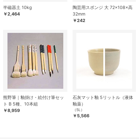
半磁器土 10kg
陶芸用スポンジ 大 72×108×高
￥2,464
32mm
￥242
熊野筆｜釉掛け・絵付け筆セッ
石灰マット釉 5リットル（液体
ト B 5種、10本組
釉薬）
（5L）
￥8,959
￥5,566