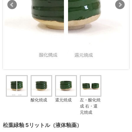
酸化焼成
還元焼成
左・酸化焼
成 右・還
元焼成
松葉緑釉 5リットル（液体釉薬）