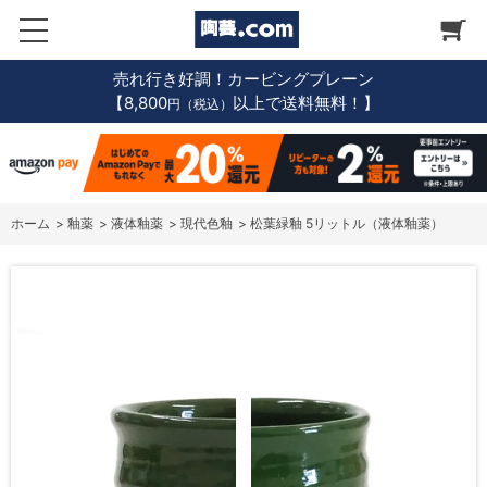
売れ行き好調！カービングプレーン
【8,800
以上で送料無料！】
円（税込）
ホーム
>
釉薬
>
液体釉薬
>
現代色釉
>
松葉緑釉 5リットル（液体釉薬）