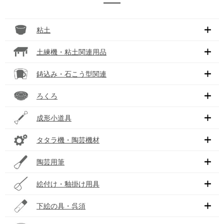
粘土
土練機・粘土関連用品
鋳込み・石こう型関連
ろくろ
成形小道具
タタラ機・陶芸機材
陶芸用筆
絵付け・釉掛け用具
下絵の具・呉須