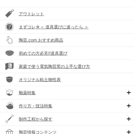
アウトレット
まずコレ☆＜ 道具選びに迷ったら ＞
陶芸.com おすすめ商品
初めての方必見!!道具選び
家庭で使う電気陶芸窯の上手な選び方
オリジナル粘土物性表
釉薬特集
作り方・技法特集
制作工程から探す
陶芸情報コンテンツ