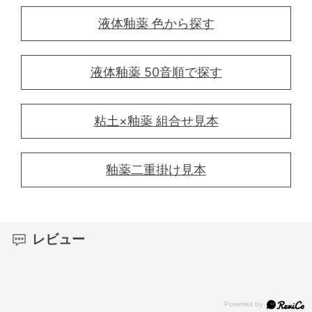
液体釉薬 色から探す
液体釉薬 50音順で探す
粘土×釉薬 組合せ見本
釉薬二重掛け見本
レビュー