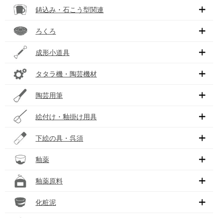
鋳込み・石こう型関連
ろくろ
成形小道具
タタラ機・陶芸機材
陶芸用筆
絵付け・釉掛け用具
下絵の具・呉須
釉薬
釉薬原料
化粧泥