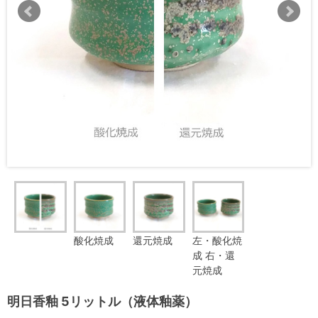
酸化焼成
還元焼成
左・酸化焼
成 右・還
元焼成
明日香釉 5リットル（液体釉薬）