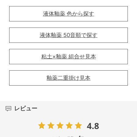
液体釉薬 色から探す
液体釉薬 50音順で探す
粘土×釉薬 組合せ見本
釉薬二重掛け見本
レビュー
4.8