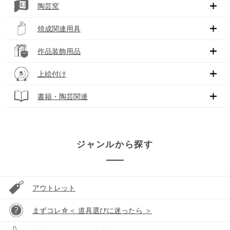
陶芸窯
焼成関連用具
作品装飾用品
上絵付け
書籍・陶芸関連
ジャンルから探す
アウトレット
まずコレ☆＜ 道具選びに迷ったら ＞