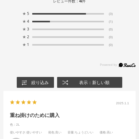
4
レビュー件数：
件
★
5
(3)
★
4
(1)
★
3
(0)
★
2
(0)
★
1
(0)
絞り込み
表示：新しい順
2025.1.1
重ね掛けのために購入
色：2L
使いやすさ
:使いやすい
発色
:良い
容量
:ちょうどいい
価格
:高い