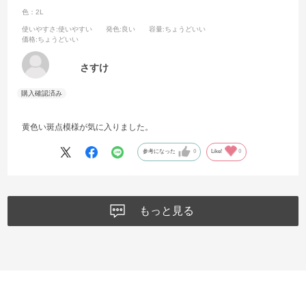
色：2L
使いやすさ
:使いやすい
発色
:良い
容量
:ちょうどいい
価格
:ちょうどいい
さすけ
黄色い斑点模様が気に入りました。
参考になった
0
Like!
0
もっと見る