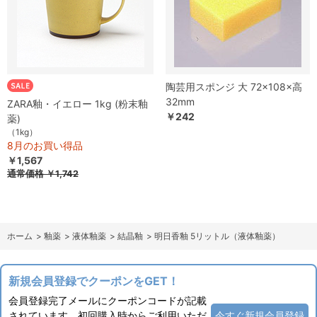
陶芸用スポンジ 大 72×108×高
32mm
ZARA釉・イエロー 1kg (粉末釉
￥242
薬)
（1kg）
8月のお買い得品
￥1,567
通常価格
￥1,742
ホーム
>
釉薬
>
液体釉薬
>
結晶釉
>
明日香釉 5リットル（液体釉薬）
新規会員登録でクーポンをGET！
会員登録完了メールにクーポンコードが記載
されています。初回購入時からご利用いただ
今すぐ新規会員登録