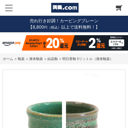
売れ行き好調！カービングプレーン
【8,800
以上で送料無料！】
円（税込）
ホーム
>
釉薬
>
液体釉薬
>
結晶釉
>
明日香釉 5リットル（液体釉薬）