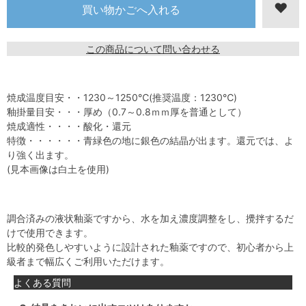
この商品について問い合わせる
焼成温度目安・・1230～1250℃(推奨温度：1230℃)
釉掛量目安・・・厚め（0.7～0.8ｍｍ厚を普通として）
焼成適性・・・・酸化・還元
特徴・・・・・・青緑色の地に銀色の結晶が出ます。還元では、よ
り強く出ます。
(見本画像は白土を使用)
調合済みの液状釉薬ですから、水を加え濃度調整をし、攪拌するだ
けで使用できます。
比較的発色しやすいように設計された釉薬ですので、初心者から上
級者まで幅広くご利用いただけます。
よくある質問