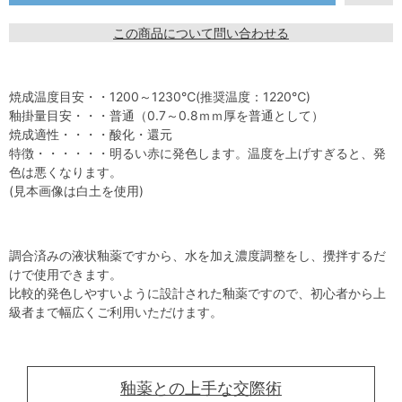
この商品について問い合わせる
焼成温度目安・・1200～1230℃(推奨温度：1220℃)
釉掛量目安・・・普通（0.7～0.8ｍｍ厚を普通として）
焼成適性・・・・酸化・還元
特徴・・・・・・明るい赤に発色します。温度を上げすぎると、発
色は悪くなります。
(見本画像は白土を使用)
調合済みの液状釉薬ですから、水を加え濃度調整をし、攪拌するだ
けで使用できます。
比較的発色しやすいように設計された釉薬ですので、初心者から上
級者まで幅広くご利用いただけます。
釉薬との上手な交際術