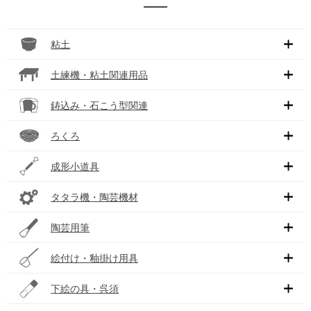
粘土
土練機・粘土関連用品
鋳込み・石こう型関連
ろくろ
成形小道具
タタラ機・陶芸機材
陶芸用筆
絵付け・釉掛け用具
下絵の具・呉須