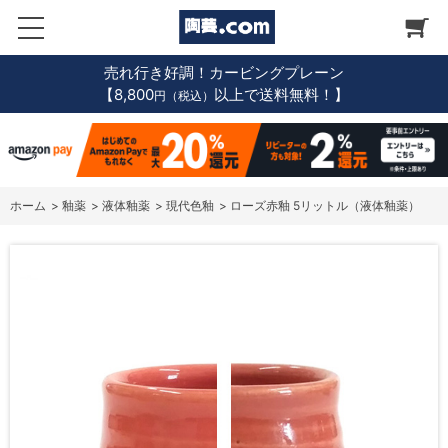
売れ行き好調！カービングプレーン
【8,800
以上で送料無料！】
円（税込）
ホーム
>
釉薬
>
液体釉薬
>
現代色釉
>
ローズ赤釉 5リットル（液体釉薬）