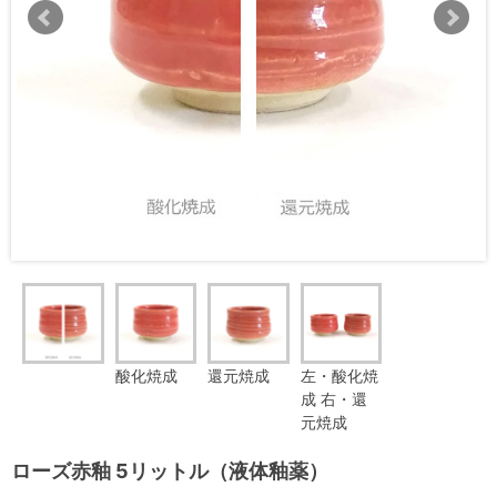
酸化焼成
還元焼成
左・酸化焼
成 右・還
元焼成
ローズ赤釉 5リットル（液体釉薬）