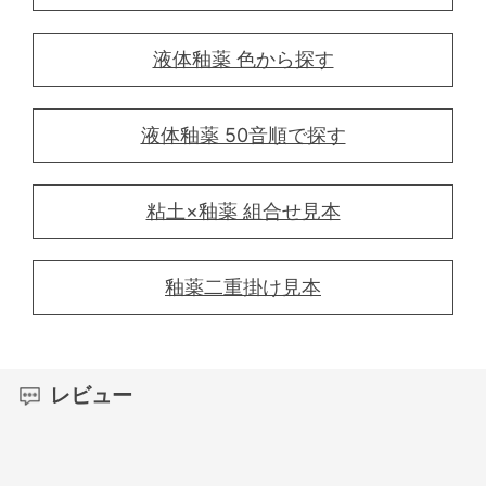
液体釉薬 色から探す
液体釉薬 50音順で探す
粘土×釉薬 組合せ見本
釉薬二重掛け見本
レビュー