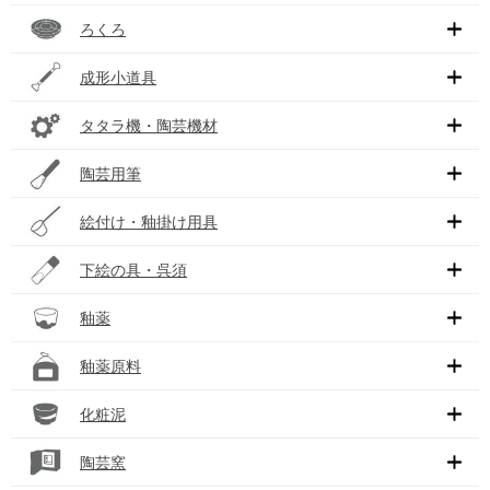
ろくろ
成形小道具
タタラ機・陶芸機材
陶芸用筆
絵付け・釉掛け用具
下絵の具・呉須
釉薬
釉薬原料
化粧泥
陶芸窯