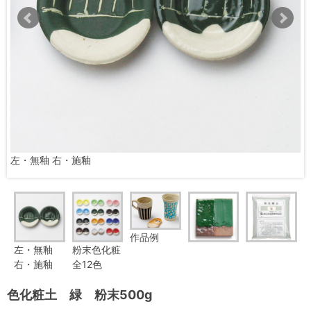
左・無釉 右・施釉
作品例
左・無釉
粉末色化粧
右・施釉
全12色
色化粧土 緑 粉末500g