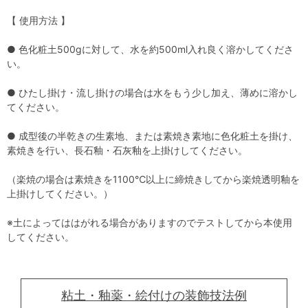
【 使用方法 】
● 色化粧土500gに対して、水を約500ml入れ良く溶かしてくださ
い。
● ひたし掛け・流し掛けの場合は水をもう少し加え、薄めに溶かし
てください。
● 成型後の半乾きの生素地、または素焼き素地に色化粧土を掛け、
素焼きを行い、長石釉・石灰釉を上掛けしてください。
（楽焼の場合は素焼きを1100℃以上に締焼きしてから楽焼透明釉を
上掛けしてください。）
※土によってははがれる場合がありますのでテストしてから本使用
してください。
粘土・釉薬・絵付けの装飾技法例