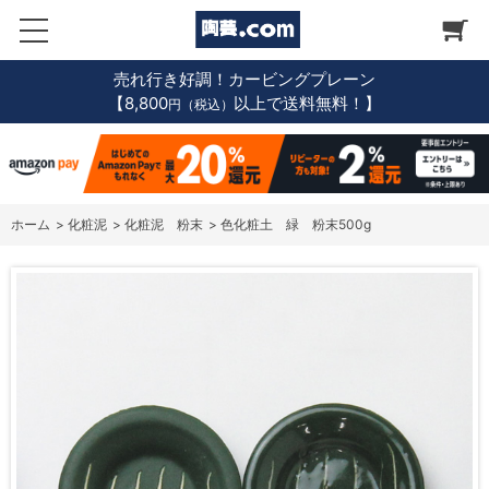
売れ行き好調！カービングプレーン
【8,800
以上で送料無料！】
円（税込）
ホーム
>
化粧泥
>
化粧泥 粉末
>
色化粧土 緑 粉末500g