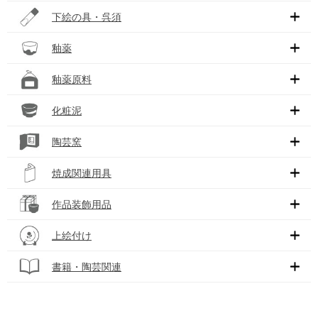
下絵の具・呉須
釉薬
釉薬原料
化粧泥
陶芸窯
焼成関連用具
作品装飾用品
上絵付け
書籍・陶芸関連