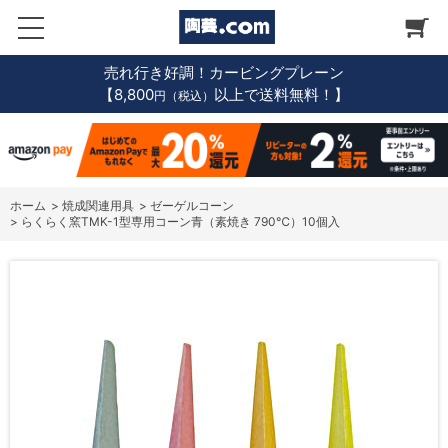
売れ行き好調！カービングプレーン
【8,800
以上で送料無料！】
円（税込）
ホーム
>
焼成関連用具
>
ゼーゲルコーン
>
らくらく窯TMK-1型専用コーン青（素焼き 790℃）10個入