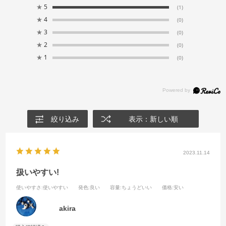
★
5
(1)
★
4
(0)
★
3
(0)
★
2
(0)
★
1
(0)
絞り込み
表示：新しい順
2023.11.14
扱いやすい!
使いやすさ
:使いやすい
発色
:良い
容量
:ちょうどいい
価格
:安い
akira