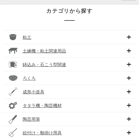
カテゴリから探す
粘土
土練機・粘土関連用品
鋳込み・石こう型関連
ろくろ
成形小道具
タタラ機・陶芸機材
陶芸用筆
絵付け・釉掛け用具