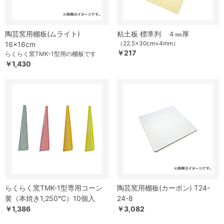
陶芸窯用棚板(ムライト)
粘土板 標準判 ４㎜厚
（22.5×30cm×4mm）
16×16cm
￥217
らくらく窯TMK-1型用の棚板です
￥1,430
らくらく窯TMK-1型専用コーン
陶芸窯用棚板(カーボン) T24-
黄（本焼き1,250℃）10個入
24-8
￥1,386
￥3,082