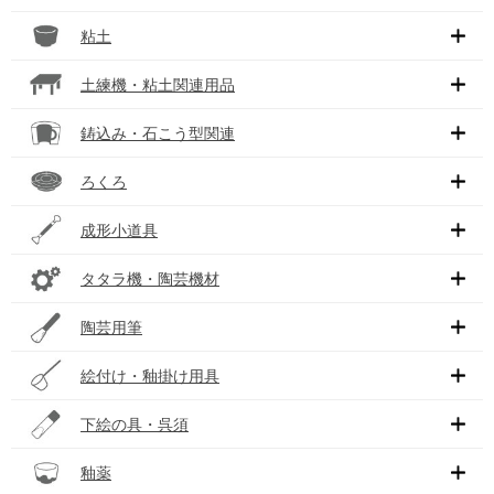
粘土
土練機・粘土関連用品
鋳込み・石こう型関連
ろくろ
成形小道具
タタラ機・陶芸機材
陶芸用筆
絵付け・釉掛け用具
下絵の具・呉須
釉薬