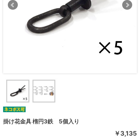
掛け花金具 楕円3鉄 5個入り
￥3,135