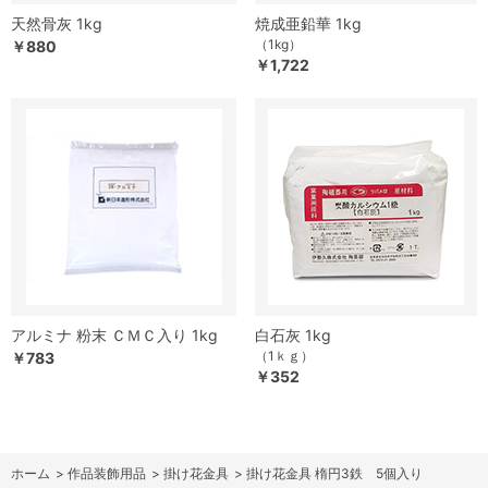
天然骨灰 1kg
焼成亜鉛華 1kg
（1kg）
￥880
￥1,722
アルミナ 粉末 ＣＭＣ入り 1kg
白石灰 1kg
（1ｋｇ）
￥783
￥352
ホーム
>
作品装飾用品
>
掛け花金具
>
掛け花金具 楕円3鉄 5個入り