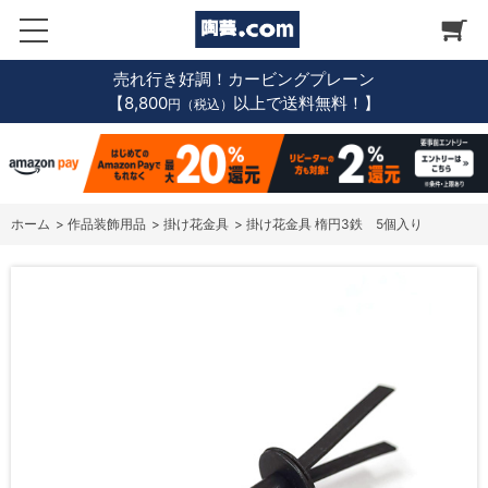
売れ行き好調！カービングプレーン
【8,800
以上で送料無料！】
円（税込）
ホーム
>
作品装飾用品
>
掛け花金具
>
掛け花金具 楕円3鉄 5個入り