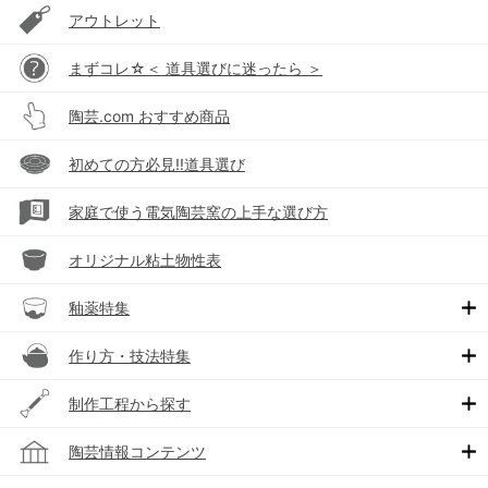
アウトレット
まずコレ☆＜ 道具選びに迷ったら ＞
陶芸.com おすすめ商品
初めての方必見!!道具選び
家庭で使う電気陶芸窯の上手な選び方
オリジナル粘土物性表
釉薬特集
作り方・技法特集
制作工程から探す
陶芸情報コンテンツ