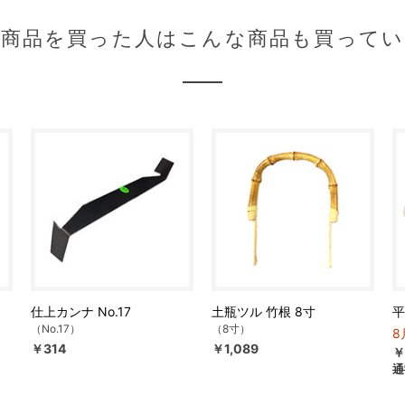
の商品を買った人はこんな商品も買ってい
仕上カンナ No.17
土瓶ツル 竹根 8寸
平
（No.17）
（8寸）
8
￥314
￥1,089
￥
通