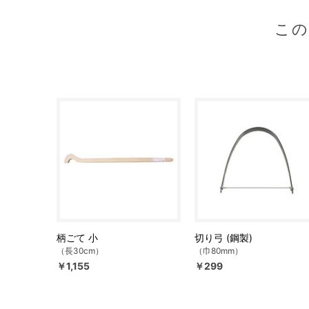
こ
柄ごて 小
切り弓 (鋼製)
（長30cm）
（巾80mm）
￥1,155
￥299