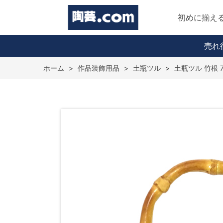
初めに揃え
売れ
ホーム
>
作品装飾用品
>
土瓶ツル
>
土瓶ツル 竹根 