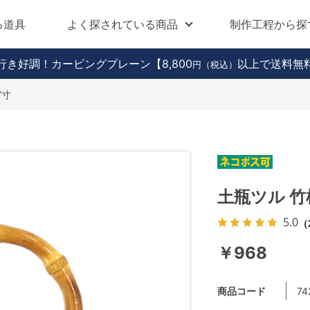
る道具
よく探されている商品
制作工程から探
行き好調！カービングプレーン
【8,800
以上で送料無
円（税込）
7寸
土瓶ツル 竹
5.0
（
￥968
商品コード
74