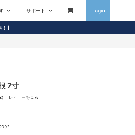
す
サポート
Login
料！】
根 7寸
2）
レビューを見る
2092