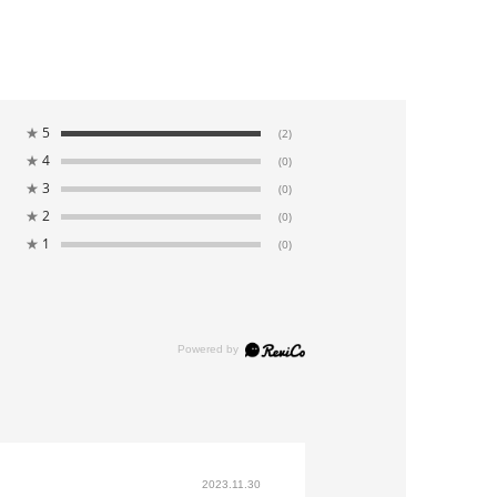
★
5
(2)
★
4
(0)
★
3
(0)
★
2
(0)
★
1
(0)
2023.11.30