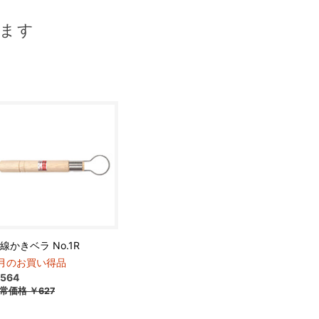
ます
線かきベラ No.1R
月のお買い得品
564
常価格
￥627