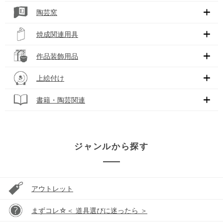
陶芸窯
焼成関連用具
作品装飾用品
上絵付け
書籍・陶芸関連
ジャンルから探す
アウトレット
まずコレ☆＜ 道具選びに迷ったら ＞