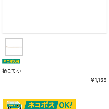
柄ごて 小
￥1,155