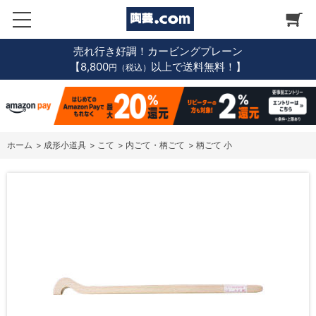
売れ行き好調！カービングプレーン
【8,800
以上で送料無料！】
円（税込）
ホーム
>
成形小道具
>
こて
>
内ごて・柄ごて
>
柄ごて 小