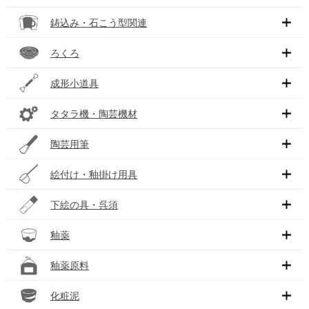
鋳込み・石こう型関連
ろくろ
成形小道具
タタラ機・陶芸機材
陶芸用筆
絵付け・釉掛け用具
下絵の具・呉須
釉薬
釉薬原料
化粧泥