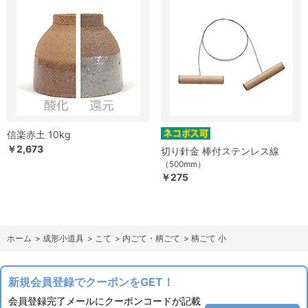
信楽赤土 10kg
￥2,673
切り針金 棒付ステンレス線
（500mm）
￥275
ホーム
>
成形小道具
>
こて
>
内ごて・柄ごて
>
柄ごて 小
新規会員登録でクーポンをGET！
会員登録完了メールにクーポンコードが記載