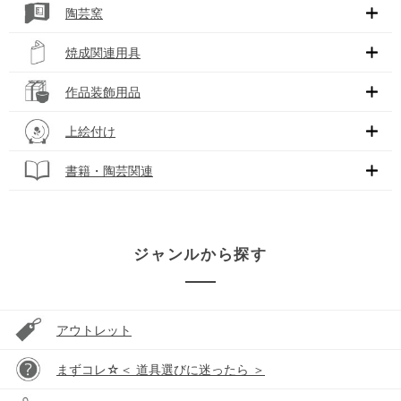
陶芸窯
焼成関連用具
作品装飾用品
上絵付け
書籍・陶芸関連
ジャンルから探す
アウトレット
まずコレ☆＜ 道具選びに迷ったら ＞