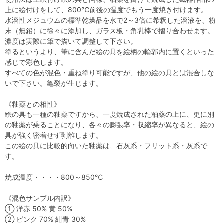
上に絵付けをして、800℃前後の温度でもう一度焼き付けます。
水溶性メジュウムの標準乾燥品を水で2～3倍に希釈した溶液を、粉
末（無鉛）に徐々に添加し、ガラス板・角乳棒で摺り合わせます。
濃度は実際に筆で描いて調整して下さい。
塗るというより、筆に含んだ絵の具を絵柄の輪郭内に置くといった
感じで彩色します。
すべての色が混色・重ね塗り可能ですが、他の絵の具とは混合しな
いで下さい。亀裂が生じます。
《釉薬との相性》
絵の具も一種の釉薬ですから、一度焼成された釉薬の上に、更に別
の釉薬が乗ることになり、各々の膨張率・収縮率が異なると、絵の
具が強く密着せず剥離します。
この絵の具に比較的向いた釉薬は、石灰系・フリット系・灰系で
す。
焼成温度・・・・800～850℃
《混色サンプル内訳》
① 洋赤 50% 黄 50%
② ピンク 70% 紺青 30%