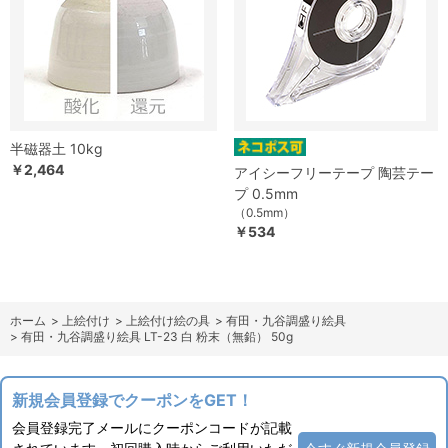
半磁器土 10kg
￥2,464
アイシーフリーテープ 陶芸テー
プ 0.5mm
（0.5mm）
￥534
ホーム
>
上絵付け
>
上絵付け絵の具
>
有田・九谷調盛り絵具
>
有田・九谷調盛り絵具 LT-23 白 粉末（無鉛） 50g
新規会員登録でクーポンをGET！
会員登録完了メールにクーポンコードが記載