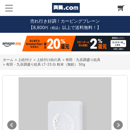
売れ行き好調！カービングプレーン
【8,800
以上で送料無料！】
円（税込）
ホーム
>
上絵付け
>
上絵付け絵の具
>
有田・九谷調盛り絵具
>
有田・九谷調盛り絵具 LT-23 白 粉末（無鉛） 50g