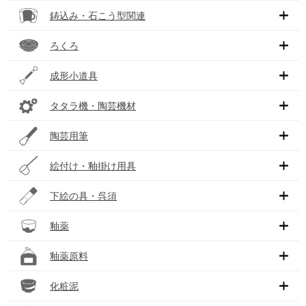
鋳込み・石こう型関連
ろくろ
成形小道具
タタラ機・陶芸機材
陶芸用筆
絵付け・釉掛け用具
下絵の具・呉須
釉薬
釉薬原料
化粧泥