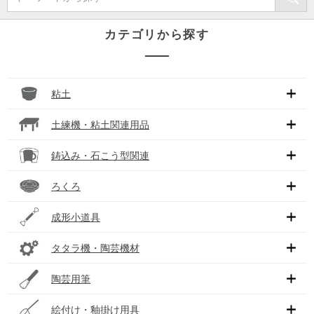
カテゴリから探す
粘土
土練機・粘土関連用品
鋳込み・石こう型関連
ろくろ
成形小道具
タタラ機・陶芸機材
陶芸用筆
絵付け・釉掛け用具