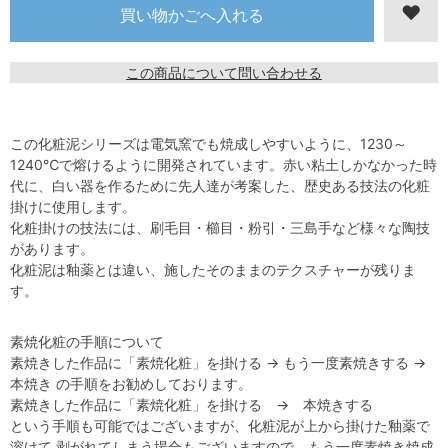
この商品について問い合わせる
この化粧泥シリーズは電気窯でも焼成しやすいように、1230～
1240℃で熔けるように開発されています。赤い粘土しかなかった時
代に、白い器を作るために先人達が考案した、歴史ある技法の化粧
掛けに使用します。
化粧掛けの技法には、刷毛目・櫛目・粉引・三島手など様々な陶技
があります。
化粧泥は釉薬とは違い、施したそのままのテクスチャーが残りま
す。
素焼化粧の手順について
素焼きした作品に「素焼化粧」を掛ける → もう一度素焼きする →
本焼き の手順をお勧めしております。
素焼きした作品に「素焼化粧」を掛ける → 本焼きする
という手順も可能ではございますが、化粧泥が上から掛けた釉薬で
溶けて 剥がれてしまう場合もございますので、もう一度素焼き焼成