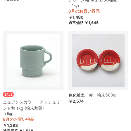
（1kg）
8月のお買い得品
￥1,480
通常価格
￥1,645
色化粧土 赤 粉末500g
￥2,574
ニュアンスカラー・アッシュミ
ント釉 1kg (粉末釉薬)
（1kg）
8月のお買い得品
￥1,393
通常価格
￥1,548