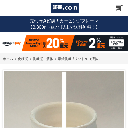
売れ行き好調！カービングプレーン
【8,800
以上で送料無料！】
円（税込）
ホーム
>
化粧泥
>
化粧泥 液体
>
素焼化粧 5リットル（液体）