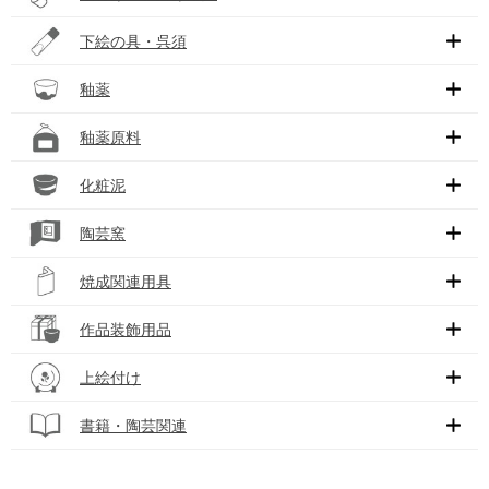
下絵の具・呉須
釉薬
釉薬原料
化粧泥
陶芸窯
焼成関連用具
作品装飾用品
上絵付け
書籍・陶芸関連