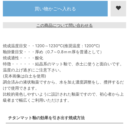
この商品について問い合わせる
焼成温度目安・・1200～1230℃(推奨温度：1200℃)
釉掛量目安・・・厚め（0.7～0.8ｍｍ厚を普通として）
焼成適性・・・・酸化
特徴・・・・・・結晶系のマット釉で、赤土に使うと面白いです。
温度の上げ過ぎにご注意下さい。
(見本画像は白土を使用)
調合済みの液状釉薬ですから、水を加え濃度調整をし、攪拌するだ
けで使用できます。
比較的発色しやすいように設計された釉薬ですので、初心者から上
級者まで幅広くご利用いただけます。
チタンマット釉の効果を引き出す焼成方法