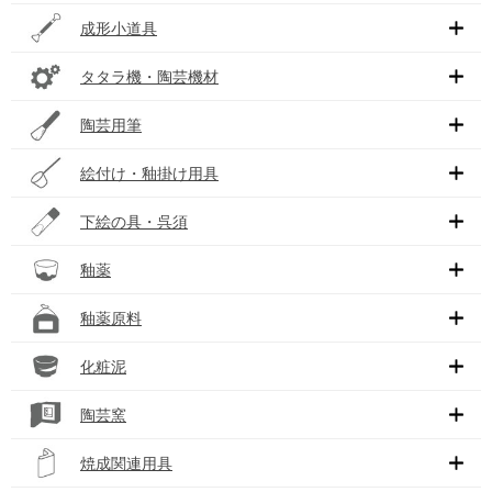
成形小道具
タタラ機・陶芸機材
陶芸用筆
絵付け・釉掛け用具
下絵の具・呉須
釉薬
釉薬原料
化粧泥
陶芸窯
焼成関連用具