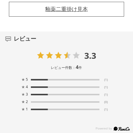
釉薬二重掛け見本
レビュー
3.3
4
レビュー件数：
件
★
5
(1)
★
4
(1)
★
3
(1)
★
2
(0)
★
1
(1)