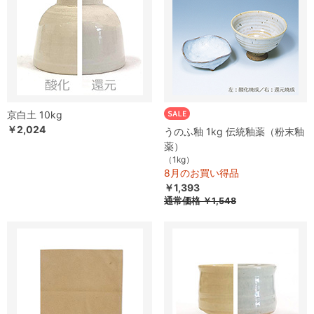
京白土 10kg
￥2,024
うのふ釉 1kg 伝統釉薬（粉末釉
薬）
（1kg）
8月のお買い得品
￥1,393
通常価格
￥1,548