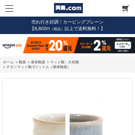
売れ行き好調！カービングプレーン
【8,800
以上で送料無料！】
円（税込）
ホーム
>
釉薬
>
液体釉薬
>
マット釉・火色釉
>
チタンマット釉 5リットル（液体釉薬）