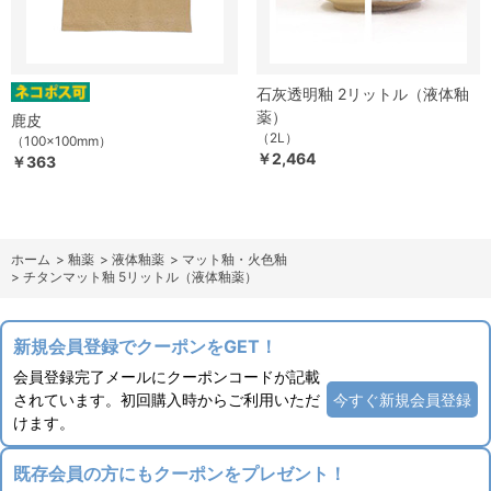
石灰透明釉 2リットル（液体釉
薬）
鹿皮
（2L）
（100×100mm）
￥2,464
￥363
ホーム
>
釉薬
>
液体釉薬
>
マット釉・火色釉
>
チタンマット釉 5リットル（液体釉薬）
新規会員登録でクーポンをGET！
会員登録完了メールにクーポンコードが記載
されています。初回購入時からご利用いただ
今すぐ新規会員登録
けます。
既存会員の方にもクーポンをプレゼント！