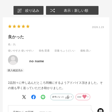
絞り込み
表示：新しい順
2026.1.23
良かった
色：2L
使いやすさ
:使いやすい
発色
:普通
容量
:ちょうどいい
価格
:高い
no name
2品別々に申し込んだところ同梱にするようアドバイス頂きました。そ
の後も早く送っていただき助かりました。
参考になった
0
Like!
0