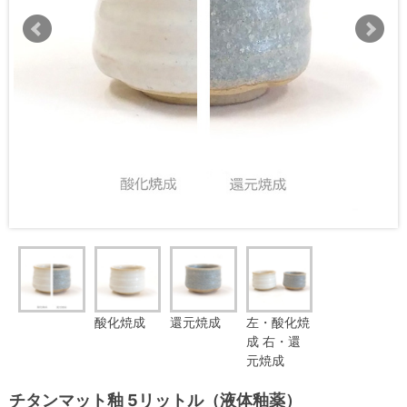
酸化焼成
還元焼成
左・酸化焼
成 右・還
元焼成
チタンマット釉 5リットル（液体釉薬）