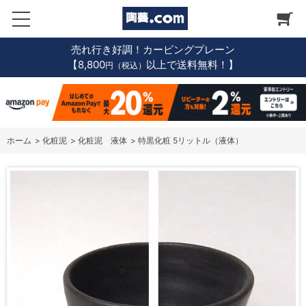
売れ行き好調！カービングプレーン
【8,800
以上で送料無料！】
円（税込）
ホーム
>
化粧泥
>
化粧泥 液体
>
特黒化粧 5リットル（液体）