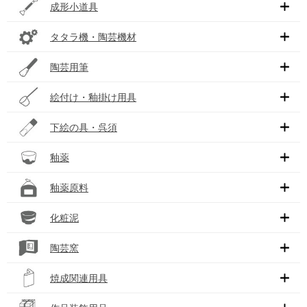
成形小道具
タタラ機・陶芸機材
陶芸用筆
絵付け・釉掛け用具
下絵の具・呉須
釉薬
釉薬原料
化粧泥
陶芸窯
焼成関連用具