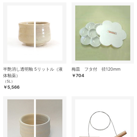
半艶消し透明釉 5リットル（液
梅皿 フタ付 径120mm
体釉薬）
￥704
（5L）
￥5,566