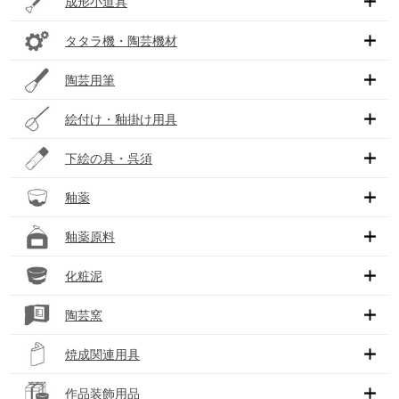
成形小道具
タタラ機・陶芸機材
陶芸用筆
絵付け・釉掛け用具
下絵の具・呉須
釉薬
釉薬原料
化粧泥
陶芸窯
焼成関連用具
作品装飾用品