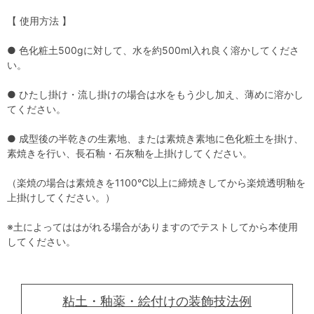
【 使用方法 】
● 色化粧土500gに対して、水を約500ml入れ良く溶かしてくださ
い。
● ひたし掛け・流し掛けの場合は水をもう少し加え、薄めに溶かし
てください。
● 成型後の半乾きの生素地、または素焼き素地に色化粧土を掛け、
素焼きを行い、長石釉・石灰釉を上掛けしてください。
（楽焼の場合は素焼きを1100℃以上に締焼きしてから楽焼透明釉を
上掛けしてください。）
※土によってははがれる場合がありますのでテストしてから本使用
してください。
粘土・釉薬・絵付けの装飾技法例