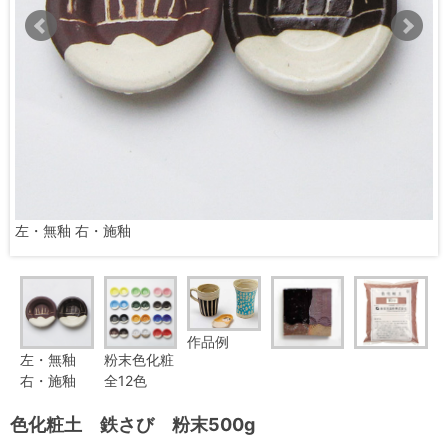
左・無釉 右・施釉
作品例
左・無釉
粉末色化粧
右・施釉
全12色
色化粧土 鉄さび 粉末500g