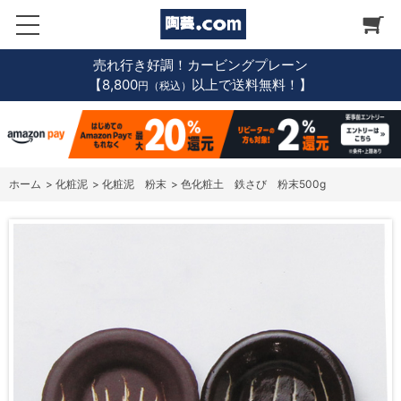
売れ行き好調！カービングプレーン
【8,800
以上で送料無料！】
円（税込）
ホーム
>
化粧泥
>
化粧泥 粉末
>
色化粧土 鉄さび 粉末500g