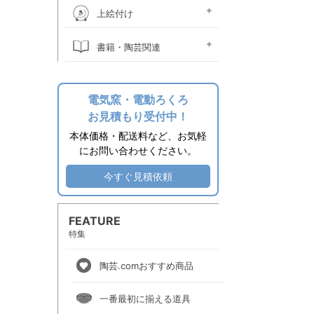
桐箱
ウコン布・立札
絵皿立て
照明器具関係
時計ムーブメント
焼酎カラン
掛け花金具
土瓶ツル
作品補修用品
上絵付け
上絵素材
上絵付け絵の具
上絵用転写紙
金液・金油・ラスター液
上絵付け小道具
上絵付け電気炉
上絵付け溶媒
書籍・陶芸関連
その他関連用品
エプロン
陶芸書籍
電気窯・電動ろくろ
お見積もり受付中！
本体価格・配送料など、お気軽
にお問い合わせください。
今すぐ見積依頼
FEATURE
特集
陶芸.comおすすめ商品
一番最初に揃える道具