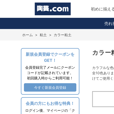
初めに揃え
売れ
ホーム
>
粘土
>
カラー粘土
カラー
新規会員登録でクーポンを
GET！
会員登録完了メールにクーポン
カラフルな色
コードが記載されています。
全10色あり
初回購入時からご利用可能！
けてご使用く
今すぐ新規会員登録
会員の方にもお得な特典！
ログイン後、マイページの「ク