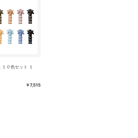
 １０色セット １
￥7,515