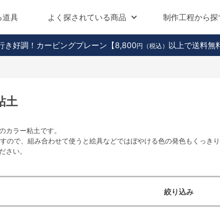
る道具
よく探されている商品
制作工程から探
行き好調！カービングプレーン
【8,800
以上で送料無
円（税込）
粘土
のカラー粘土です。
ますので、組み合わせて使うと絵具などではぼやける色の発色もくっき
ださい。
絞り込み