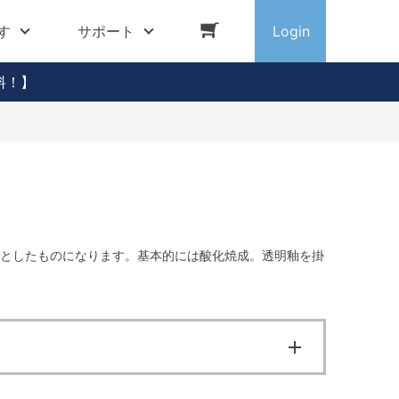
す
サポート
Login
料！】
りとしたものになります。基本的には酸化焼成。透明釉を掛