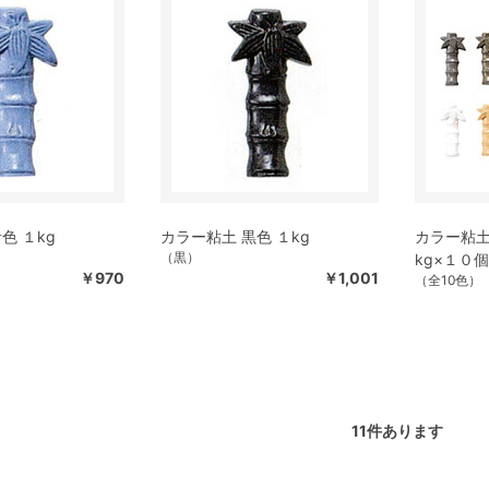
色 １kg
カラー粘土 黒色 １kg
カラー粘土
（黒）
kg×１０個
￥970
￥1,001
（全10色）
11
件あります