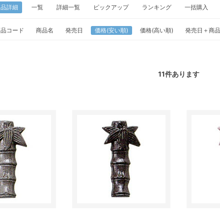
商品詳細
一覧
詳細一覧
ピックアップ
ランキング
一括購入
商品コード
商品名
発売日
価格(安い順)
価格(高い順)
発売日＋商
11
件あります