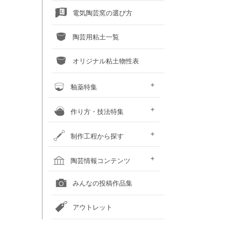
電気陶芸窯の選び方
陶芸用粘土一覧
オリジナル粘土物性表
釉薬特集
釉薬との上手な交際術
粘土×釉薬 色見本
釉薬重ね掛け色見本
液体釉薬・50音順で探す
液体釉薬・色で探す
粉末釉薬・50音順で探す
粉末釉薬・色で探す
作り方・技法特集
土瓶の作り方
蚊取り線香スタンド
化粧泥装飾技法
いろいろな装飾技法
鋳込み石こう型の手順
粘土に砂や石をブレンドしてみ
カボチャの小物入れ
おばけカボチャのランプ
お雛様のつくり方
制作工程から探す
よう
粘土を準備する
成形する
作品を乾燥させる
素焼をして作品を焼き締める
釉薬以外の化粧を施す
釉薬を掛ける
作品を本焼きする
焼成後の作品をメンテナンスす
陶芸窯をメンテナンスする
陶芸情報コンテンツ
る
全国の陶芸教室一覧
全国の美術館一覧
全国の画廊一覧
オンライン陶芸店一覧
みんなの投稿作品集
アウトレット