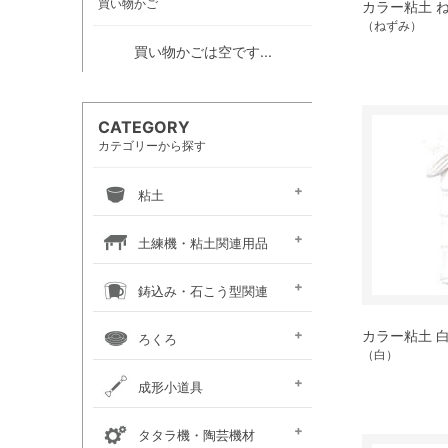
買い物かご
カラー粘土 ね
（ねずみ）
買い物かごは空です...
CATEGORY
カテゴリーから探す
粘土
信楽系粘土
伝統系粘土
創作系粘土
カラー粘土
陶紙
道具土
練り込み絵の具
土練機・粘土関連用品
常圧式土練機
真空式土練機
粘土板・粘土吸水板
粘土粉砕機
粘土練り台・作陶台
粘土貯蔵容器
粘土乾燥箱・棚
鋳込み・石こう型関連
鋳込み用原料
鋳込み用石膏型
鋳込み・石膏型用品
手押し用石膏型
カラー粘土 白
ろくろ
（白）
手ろくろ
小型 電動ろくろ
大型 電動ろくろ
電動ろくろオプション
カメ板・芯出し用具
ろくろ作業台・椅子
成形小道具
タタラ板・たたき板・
内外パス・トンボ・
成形用具セット
かきベラ
カンナ
こて
ヘラ
粘土板・粘土吸水板
ポンス・型抜き
印花・装飾用道具
切り弓・鹿皮・土かきベラ
タタラ機・陶芸機材
延べ棒
トースカン