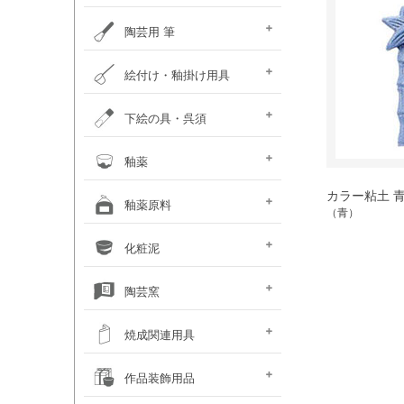
ポットミル機
タタラ機
釉薬攪拌機
秤
ひも作り機
グラインダ・ハマすり機
陶芸用 筆
陶芸用筆セット
面相筆
彩色･呉須筆
ダミ筆
竹刷毛･平刷毛･平筆
絵付け・釉掛け用具
釉抜き剤
絵付け・釉掛けセット
絵付け用小道具
梅皿･重ね皿
スポイト･比重計
霧吹き
釉掛けハサミ･柄杓
釉薬攪拌機
上薬容器
釉はがし刷毛･スポンジ
乳鉢
ふるい
のり剤・溶媒剤
沈殿防止剤・解固剤
下絵の具・呉須
（撥水剤・マスキング）
下絵用転写紙
チューブ式下絵の具
液体下絵の具
粉末下絵の具
呉須
下絵具ワンストローク
盛り絵具
下絵用ペン・鉛筆
楽焼下絵具
素焼き素材
釉薬
カラー粘土 青
天然灰 窯変釉薬
液体釉薬
粉末釉薬
基礎釉薬
カフェカラー
カレット（ガラス片）
楽焼釉薬 無鉛
釉薬原料
シリーズ（上級者向）
（青）
基礎原料類
釉薬着色剤 (金属類)
着色土石類
釉薬添加剤
木灰･ワラ灰
釉薬媒溶剤
化粧泥
（長石・珪石）
化粧泥 粉末
化粧泥 液体
陶芸窯
電気陶芸窯
石油陶芸窯
ガス陶芸窯
焼成関連用具
サヤ鉢・とち・
カーボン製棚板
ムライト製棚板
支柱・サイコロ
ゼーゲルコーン
陶芸用温度計・熱電対
窯・棚板補修用品
その他焼成小道具
作品装飾用品
アルミナ棒