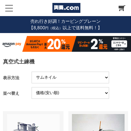
売れ行き好調！カービングプレーン
【8,800
以上で送料無料！】
円（税込）
真空式土練機
表示方法
並べ替え