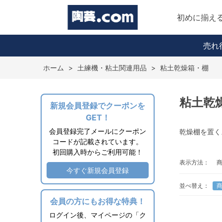
初めに揃え
売れ
ホーム
>
土練機・粘土関連用品
>
粘土乾燥箱・棚
粘土乾
新規会員登録でクーポンを
GET！
会員登録完了メールにクーポン
乾燥棚を置く
コードが記載されています。
初回購入時からご利用可能！
表示方法：
今すぐ新規会員登録
並べ替え：
会員の方にもお得な特典！
ログイン後、マイページの「ク