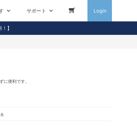
す
サポート
Login
料！】
ずに便利です。
品名