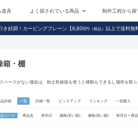
る道具
よく探されている商品
制作工程から探
行き好調！カービングプレーン
【8,800
以上で送料無
円（税込）
燥箱・棚
スペースがない場合は、粘土乾燥箱を使うと移動もできるし場所を取ら
商品詳細
一覧
詳細一覧
ピックアップ
ランキング
一括購入
商品コード
商品名
発売日
価格(安い順)
価格(高い順)
発売日＋商