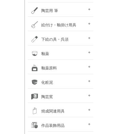
ポットミル機
タタラ機
釉薬攪拌機
秤
ひも作り機
グラインダ・ハマすり機
陶芸用 筆
陶芸用筆セット
面相筆
彩色･呉須筆
ダミ筆
竹刷毛･平刷毛･平筆
絵付け・釉掛け用具
釉抜き剤
絵付け・釉掛けセット
絵付け用小道具
梅皿･重ね皿
スポイト･比重計
霧吹き
釉掛けハサミ･柄杓
釉薬攪拌機
上薬容器
釉はがし刷毛･スポンジ
乳鉢
ふるい
のり剤・溶媒剤
沈殿防止剤・解固剤
下絵の具・呉須
（撥水剤・マスキング）
下絵用転写紙
チューブ式下絵の具
液体下絵の具
粉末下絵の具
呉須
下絵具ワンストローク
盛り絵具
下絵用ペン・鉛筆
楽焼下絵具
素焼き素材
釉薬
天然灰 窯変釉薬
液体釉薬
粉末釉薬
基礎釉薬
カフェカラー
カレット（ガラス片）
楽焼釉薬 無鉛
釉薬原料
シリーズ（上級者向）
基礎原料類
釉薬着色剤 (金属類)
着色土石類
釉薬添加剤
木灰･ワラ灰
釉薬媒溶剤
化粧泥
（長石・珪石）
化粧泥 粉末
化粧泥 液体
陶芸窯
電気陶芸窯
石油陶芸窯
ガス陶芸窯
焼成関連用具
サヤ鉢・とち・
カーボン製棚板
ムライト製棚板
支柱・サイコロ
ゼーゲルコーン
陶芸用温度計・熱電対
窯・棚板補修用品
その他焼成小道具
作品装飾用品
アルミナ棒