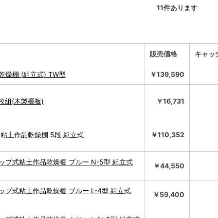
11
件あります
販売価格
キャッ
燥棚 (組立式) TW型
￥139,590
枚組(木製棚板)
￥16,731
 粘土作品乾燥棚 5段 組立式
￥110,352
ップ式粘土作品乾燥棚 ブルー N-5型 組立式
￥44,550
）
ップ式粘土作品乾燥棚 ブルー L-4型 組立式
￥59,400
）