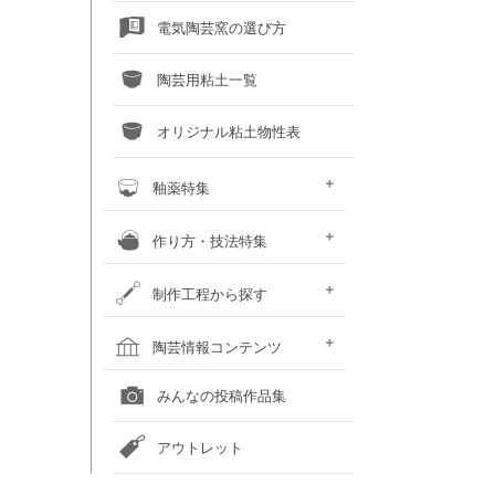
電気陶芸窯の選び方
陶芸用粘土一覧
オリジナル粘土物性表
釉薬特集
釉薬との上手な交際術
粘土×釉薬 色見本
釉薬重ね掛け色見本
液体釉薬・50音順で探す
液体釉薬・色で探す
粉末釉薬・50音順で探す
粉末釉薬・色で探す
作り方・技法特集
土瓶の作り方
蚊取り線香スタンド
化粧泥装飾技法
いろいろな装飾技法
鋳込み石こう型の手順
粘土に砂や石をブレンドしてみ
カボチャの小物入れ
おばけカボチャのランプ
お雛様のつくり方
制作工程から探す
よう
粘土を準備する
成形する
作品を乾燥させる
素焼をして作品を焼き締める
釉薬以外の化粧を施す
釉薬を掛ける
作品を本焼きする
焼成後の作品をメンテナンスす
陶芸窯をメンテナンスする
陶芸情報コンテンツ
る
全国の陶芸教室一覧
全国の美術館一覧
全国の画廊一覧
オンライン陶芸店一覧
みんなの投稿作品集
アウトレット