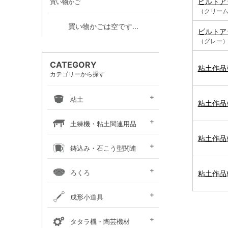
ビルトア
買い物かご
（クリー
買い物かごは空です...
ビルトア
（グレー
CATEGORY
粘土作品乾
カテゴリーから探す
粘土
粘土作品乾
信楽系粘土
伝統系粘土
創作系粘土
カラー粘土
陶紙
道具土
練り込み絵の具
土練機・粘土関連用品
粘土作品乾
常圧式土練機
真空式土練機
粘土板・粘土吸水板
粘土粉砕機
粘土練り台・作陶台
粘土貯蔵容器
粘土乾燥箱・棚
鋳込み・石こう型関連
鋳込み用原料
鋳込み用石膏型
鋳込み・石膏型用品
手押し用石膏型
ろくろ
粘土作品乾
手ろくろ
小型 電動ろくろ
大型 電動ろくろ
電動ろくろオプション
カメ板・芯出し用具
ろくろ作業台・椅子
成形小道具
タタラ板・たたき板・
内外パス・トンボ・
成形用具セット
かきベラ
カンナ
こて
ヘラ
粘土板・粘土吸水板
ポンス・型抜き
印花・装飾用道具
切り弓・鹿皮・土かきベラ
タタラ機・陶芸機材
延べ棒
トースカン