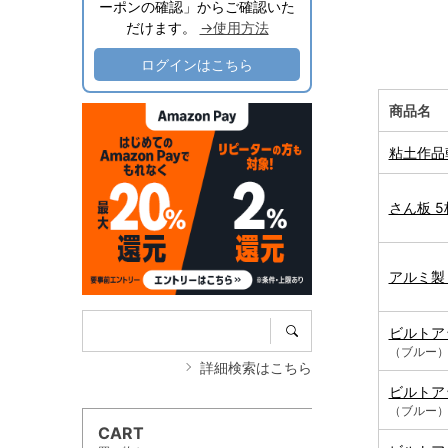
ーポンの確認」からご確認いた
だけます。
→使用方法
ログインはこちら
商品名
粘土作品乾
さん板 5
アルミ製
ビルトア
（ブルー
詳細検索はこちら
ビルトア
（ブルー
CART