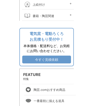
桐箱
ウコン布・立札
絵皿立て
照明器具関係
時計ムーブメント
焼酎カラン
掛け花金具
土瓶ツル
作品補修用品
上絵付け
上絵素材
上絵付け絵の具
上絵用転写紙
金液・金油・ラスター液
上絵付け小道具
上絵付け電気炉
上絵付け溶媒
書籍・陶芸関連
その他関連用品
エプロン
陶芸書籍
電気窯・電動ろくろ
お見積もり受付中！
本体価格・配送料など、お気軽
にお問い合わせください。
今すぐ見積依頼
FEATURE
特集
陶芸.comおすすめ商品
一番最初に揃える道具