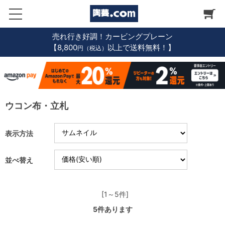
売れ行き好調！カービングプレーン
【8,800
以上で送料無料！】
円（税込）
ウコン布・立札
表示方法
並べ替え
[1～5件]
5
件あります