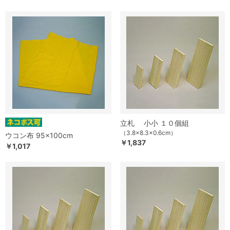
立札 小小 １０個組
（3.8×8.3×0.6cm）
ウコン布 95×100cm
￥1,837
￥1,017