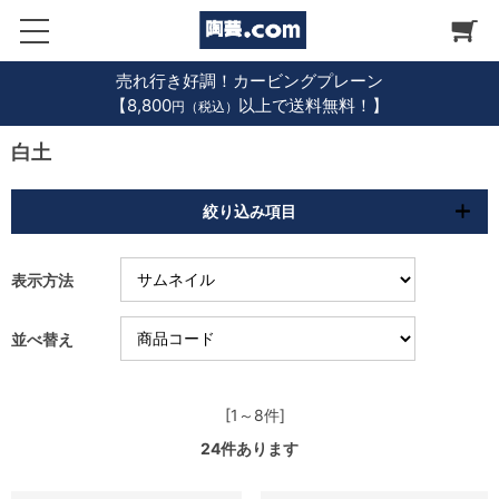
売れ行き好調！カービングプレーン
【8,800
以上で送料無料！】
円（税込）
白土
絞り込み項目
表示方法
並べ替え
[1～8件]
24
件あります