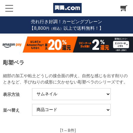
売れ行き好調！カービングプレーン
【8,800
以上で送料無料！】
円（税込）
彫塑ベラ
細部の加工や粘土どうしの接合面の押え、自然な感じを出す削りの
ときなど、手びねりの成形に欠かせない彫塑ベラのシリーズです。
表示方法
並べ替え
[1～8件]