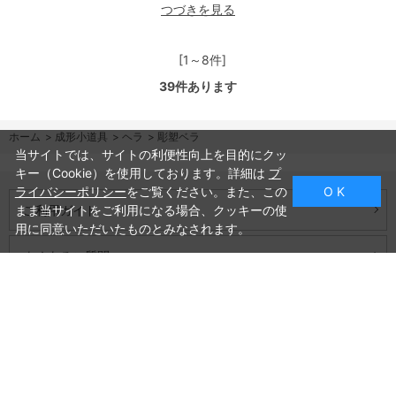
つづきを見る
[1～8件]
39
件あります
ホーム
>
成形小道具
>
ヘラ
>
彫塑ベラ
当サイトでは、サイトの利便性向上を目的にクッ
キー（Cookie）を使用しております。詳細は
プ
ライバシーポリシー
をご覧ください。また、この
O K
ご利用ガイド
まま当サイトをご利用になる場合、クッキーの使
用に同意いただいたものとみなされます。
よくあるご質問
お問い合わせ
会社概要