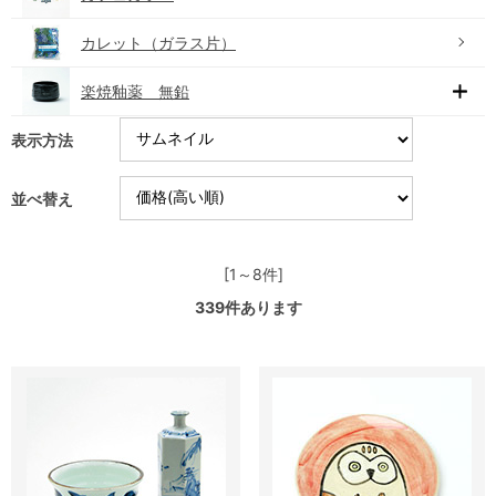
カレット（ガラス片）
楽焼釉薬 無鉛
表示方法
並べ替え
[1～8件]
339
件あります