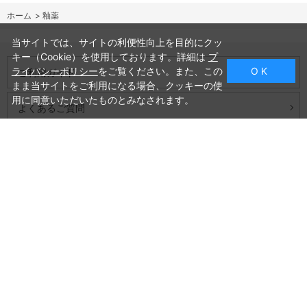
ホーム
>
釉薬
当サイトでは、サイトの利便性向上を目的にクッ
キー（Cookie）を使用しております。詳細は
プ
ライバシーポリシー
をご覧ください。また、この
O K
ご利用ガイド
まま当サイトをご利用になる場合、クッキーの使
用に同意いただいたものとみなされます。
よくあるご質問
お問い合わせ
会社概要
プライバシーポリシー
特定商取引法に基づく表記