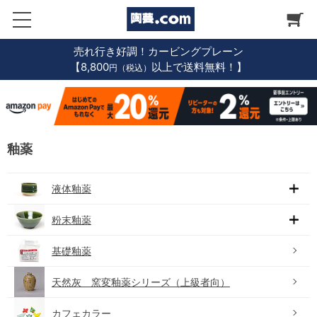
売れ行き好調！カービングプレーン
【8,800
以上で送料無料！】
円（税込）
釉薬
液体釉薬
粉末釉薬
基礎釉薬
天然灰 窯変釉薬シリーズ（上級者向）
カフェカラー