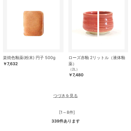
楽焼色釉薬(粉末) 円子 500g
ローズ赤釉 2リットル（液体釉
￥7,632
薬）
（2L）
￥7,480
つづきを見る
[1～8件]
339
件あります