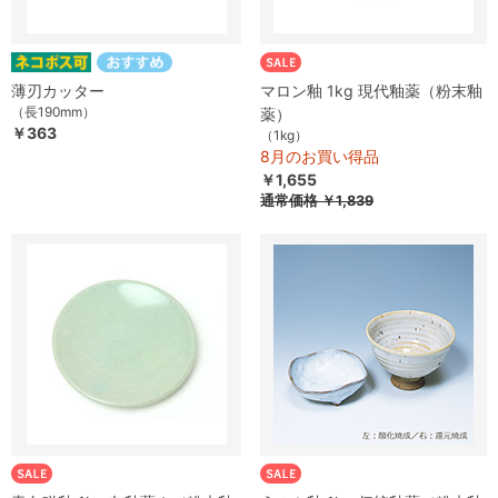
薄刃カッター
マロン釉 1kg 現代釉薬（粉末釉
（長190mm）
薬）
￥363
（1kg）
8月のお買い得品
￥1,655
通常価格
￥1,839