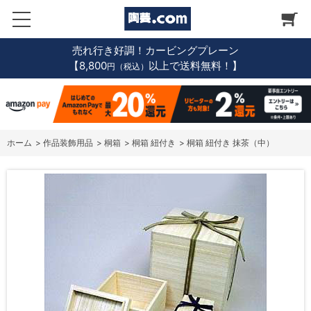
売れ行き好調！カービングプレーン
【8,800
以上で送料無料！】
円（税込）
ホーム
>
作品装飾用品
>
桐箱
>
桐箱 紐付き
>
桐箱 紐付き 抹茶（中）