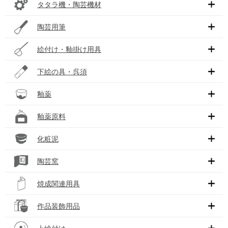
タタラ機・陶芸機材
陶芸用筆
絵付け・釉掛け用具
下絵の具・呉須
釉薬
釉薬原料
化粧泥
陶芸窯
焼成関連用具
作品装飾用品