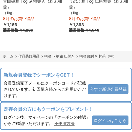
青白磁釉 1kg 灰釉薬Ａ（粉末釉
うのふ釉 1kg 伝統釉薬（粉末釉
薬）
薬）
（1kg）
（1kg）
8月のお買い得品
8月のお買い得品
￥1,166
￥1,393
通常価格
￥1,296
通常価格
￥1,548
ホーム
>
作品装飾用品
>
桐箱
>
桐箱 紐付き
>
桐箱 紐付き 抹茶（中）
新規会員登録でクーポンをGET！
会員登録完了メールにクーポンコードが記載
されています。初回購入時からご利用いただ
今すぐ新規会員登録
けます。
既存会員の方にもクーポンをプレゼント！
ログイン後、マイページの「クーポンの確認」
ログインはこちら
からご確認いただけます。
→使用方法