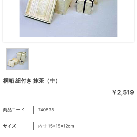
桐箱 紐付き 抹茶（中）
￥2,519
商品コード
740538
サイズ
内寸 15×15×12cm